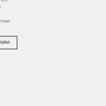
m
hhaat
KORVI