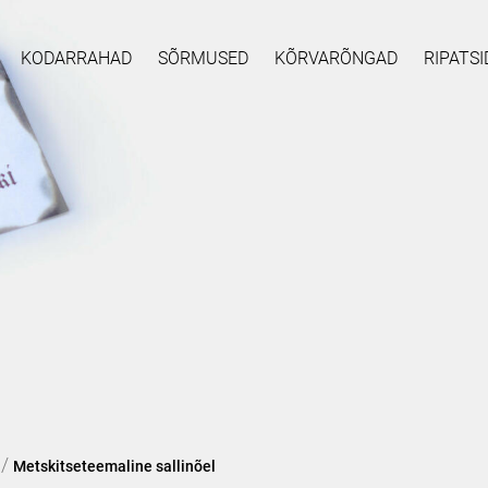
KODARRAHAD
SÕRMUSED
KÕRVARÕNGAD
RIPATSI
/
Metskitseteemaline sallinõel