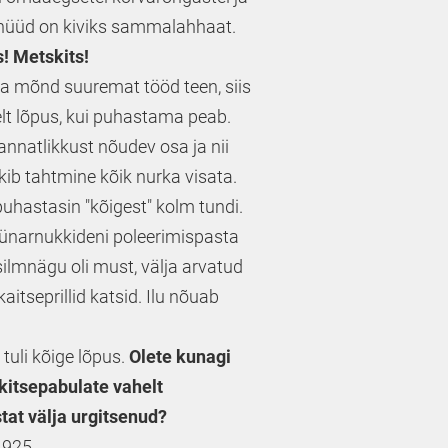
 nüüd on kiviks sammalahhaat.
! Metskits!
ma mõnd suuremat tööd teen, siis
lt lõpus, kui puhastama peab.
annatlikkust nõudev osa ja nii
kib tahtmine kõik nurka visata.
uhastasin "kõigest" kolm tundi.
üünarnukkideni poleerimispasta
silmnägu oli must, välja arvatud
aitseprillid katsid. Ilu nõuab
tuli kõige lõpus.
Olete kunagi
itsepabulate vahelt
tat välja urgitsenud?
 925