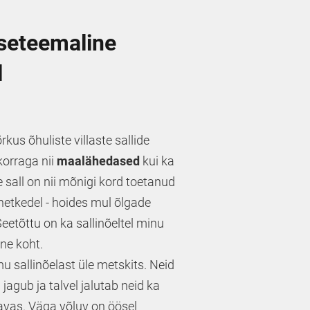
seteemaline
l
kus õhuliste villaste sallide
korraga nii
maalähedased
kui ka
e sall on nii mõnigi kord toetanud
hetkedel - hoides mul õlgade
Seetõttu on ka sallinõeltel minu
ine koht.
u sallinõelast üle metskits. Neid
 jagub ja talvel jalutab neid ka
vas. Väga võluv on öösel