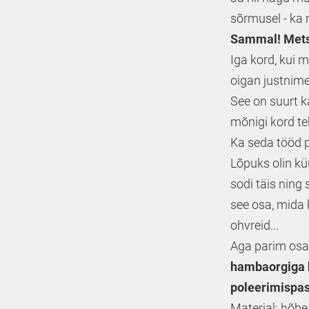
sõrmusel - ka
Sammal! Mets
Iga kord, kui 
oigan justnime
See on suurt k
mõnigi kord te
Ka seda tööd p
Lõpuks olin k
sodi täis ning 
see osa, mida k
ohvreid...
Aga parim osa 
hambaorgiga k
poleerimispas
Materjal: hõbe