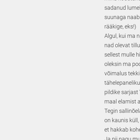
sadanud lumelt 
suunaga naabr
rääkige, eks!)
Algul, kui ma n
nad olevat til
sellest mulle 
oleksin ma pool
võimalus tekkis
tähelepanelikum
pildike sarjas
maal elamist a
Tegin sallinõel
on kaunis küll
et hakkab koh
Ja nii nagu m