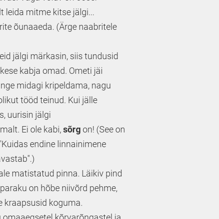
leida mitme kitse jälgi...
ite õunaaeda. (Ärge naabritele
eid jälgi märkasin, siis tundusid
lukese kabja omad. Ometi jäi
hinge midagi kripeldama, nagu
ikut tööd teinud. Kui jälle
, uurisin jälgi
alt. Ei ole kabi,
sõrg
on! (See on
t "Kuidas endine linnainimene
vastab".)
ale matistatud pinna. Läikiv pind
, paraku on hõbe niivõrd pehme,
e kraapsusid koguma.
u omaaegsetel kõrvarõngastel ja